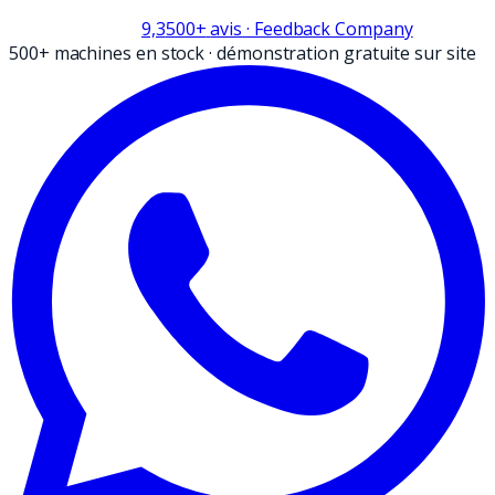
9,3
500+
avis
· Feedback Company
500+ machines en stock
·
démonstration gratuite sur site