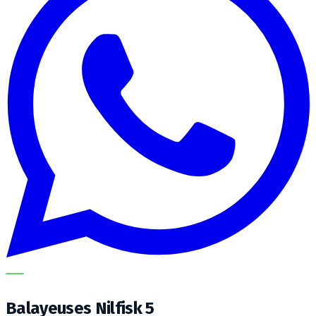
METECH
Balayeuses Nilfisk 5