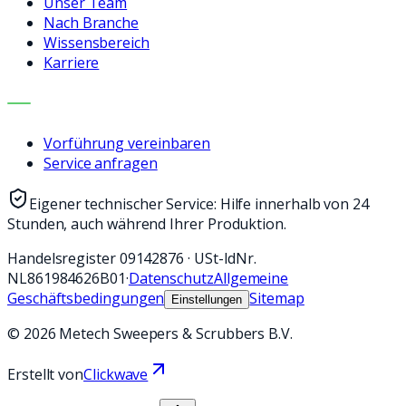
Unser Team
Nach Branche
Wissensbereich
Karriere
KONTAKT
Vorführung vereinbaren
Service anfragen
Eigener technischer Service: Hilfe innerhalb von 24
Stunden, auch während Ihrer Produktion.
Handelsregister
09142876
·
USt-IdNr.
NL861984626B01
·
Datenschutz
Allgemeine
Geschäftsbedingungen
Sitemap
Einstellungen
©
2026
Metech Sweepers & Scrubbers B.V.
Erstellt von
Clickwave