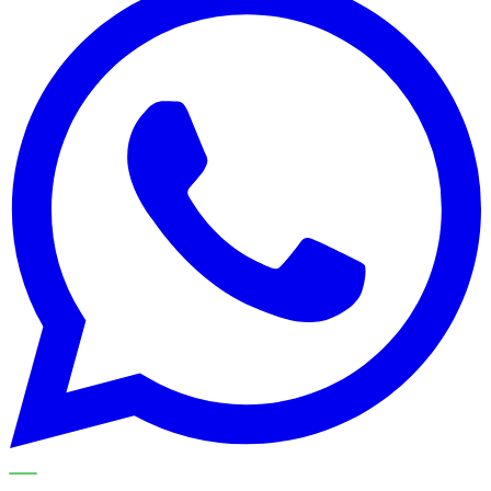
METECH