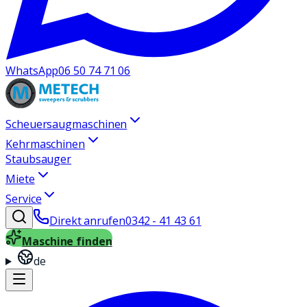
WhatsApp
06 50 74 71 06
Scheuersaugmaschinen
Kehrmaschinen
Staubsauger
Miete
Service
Direkt anrufen
0342 - 41 43 61
Maschine finden
de