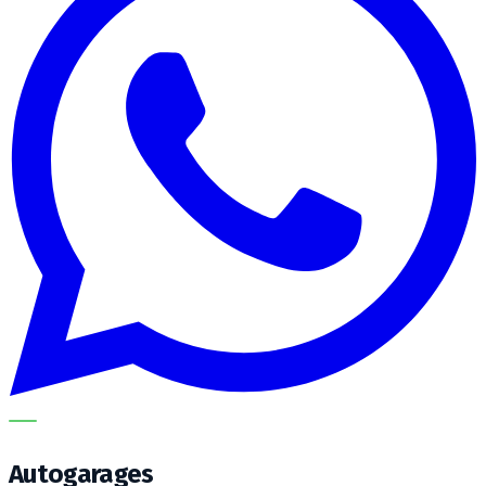
METECH
Autogarages