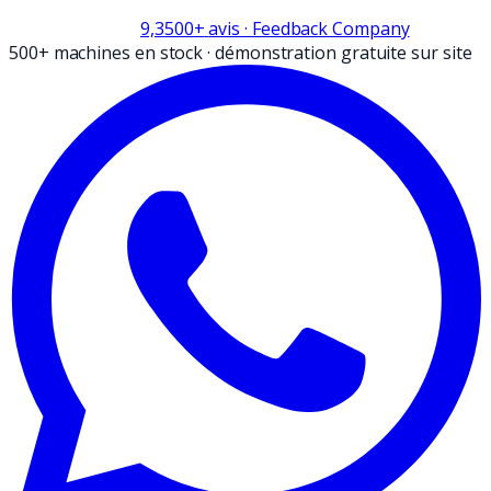
9,3
500+
avis
· Feedback Company
500+ machines en stock
·
démonstration gratuite sur site