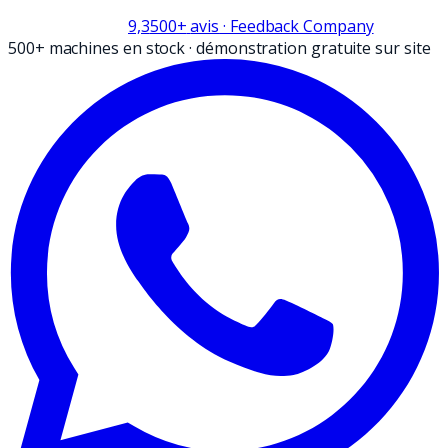
9,3
500+
avis
· Feedback Company
500+ machines en stock
·
démonstration gratuite sur site