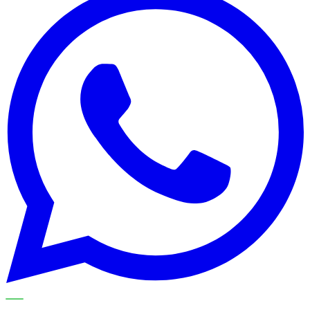
METECH