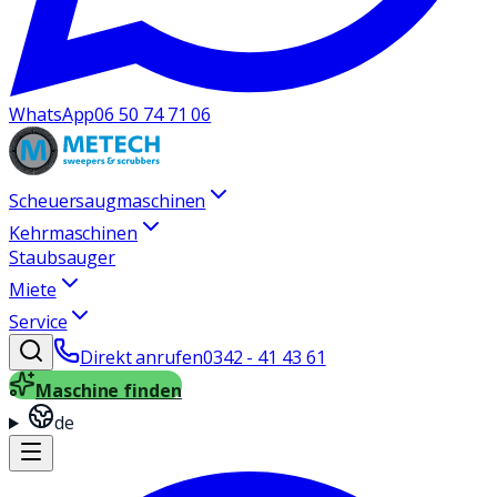
WhatsApp
06 50 74 71 06
Scheuersaugmaschinen
Kehrmaschinen
Staubsauger
Miete
Service
Direkt anrufen
0342 - 41 43 61
Maschine finden
de