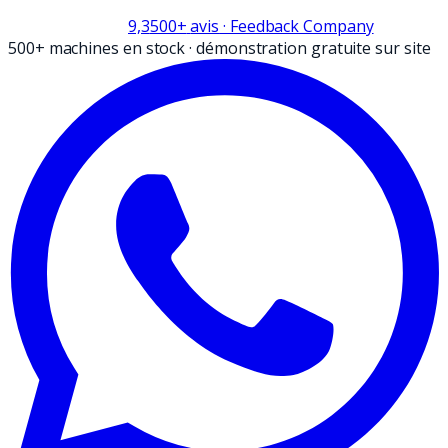
9,3
500+
avis
· Feedback Company
500+ machines en stock
·
démonstration gratuite sur site