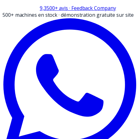
9,3
500+
avis
· Feedback Company
500+ machines en stock
·
démonstration gratuite sur site