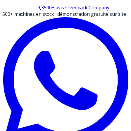
9,3
500+
avis
· Feedback Company
500+ machines en stock
·
démonstration gratuite sur site