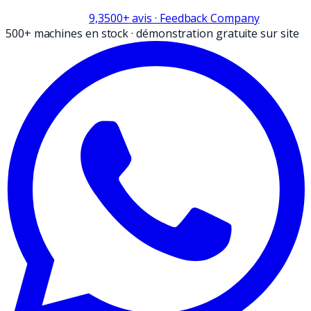
9,3
500+
avis
· Feedback Company
500+ machines en stock
·
démonstration gratuite sur site