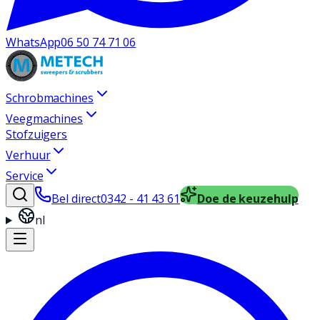
WhatsApp
06 50 74 71 06
Schrobmachines
Veegmachines
Stofzuigers
Verhuur
Service
Bel direct
0342 - 41 43 61
Doe de keuzehulp
nl