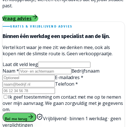
past.
Vraag advies
GRATIS & VRIJBLIJVEND ADVIES
Binnen één werkdag een
specialist aan de lijn.
Vertel kort waar je mee zit: we denken mee, ook als
kopen niet de slimste route is. Geen verkooppraatje.
Laat dit veld leeg
Naam
*
Bedrijfsnaam
E-mailadres
*
Telefoon
*
Ik geef toestemming om contact met me op te nemen
over mijn aanvraag. We gaan zorgvuldig met je gegevens
om.
Vrijblijvend · binnen 1 werkdag · geen
Bel me terug
verplichtingen