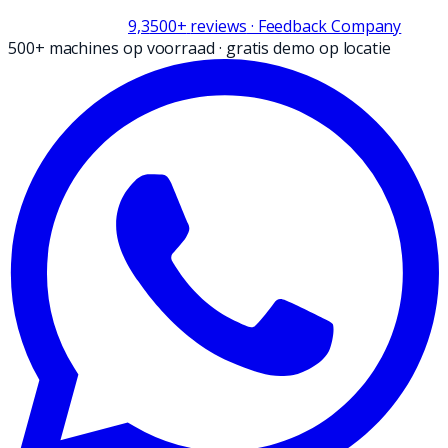
9,3
500+
reviews
· Feedback Company
500+ machines op voorraad
·
gratis demo op locatie