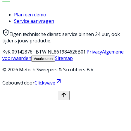
CONTACT
Plan een demo
Service aanvragen
Eigen technische dienst: service binnen 24 uur, ook
tijdens jouw productie.
KvK
09142876
·
BTW
NL861984626B01
·
Privacy
Algemene
voorwaarden
Sitemap
Voorkeuren
©
2026
Metech Sweepers & Scrubbers B.V.
Gebouwd door
Clickwave