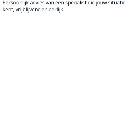
Persoonlijk advies van een specialist die jouw situatie
kent, vrijblijvend en eerlijk.
Een schrobmachine is een geweldige manier
om jouw vloeren schoon te maken. Met onze
professionele achterloop- en opzit
schrobmachines ben je in een mum van tijd
klaar en verwijder je zelfs het meest
hardnekkige vuil van jouw vloeren. Ontdek
onze professionele schrobmachines en maak
jouw bedrijfsvloer weer brandschoon!