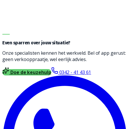
graag bij het vinden een reinigingsmachine die
geschikt is voor jouw type vloer, soort vervuiling en
oppervlakte. Vul het formulier in en wij nemen contact
met je op voor vrijblijvend advies.
DIRECT ADVIES
Even sparren over jouw situatie?
Onze specialisten kennen het werkveld. Bel of app gerust:
geen verkooppraatje, wel eerlijk advies.
Doe de keuzehulp
0342 - 41 43 61