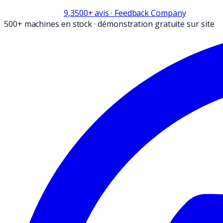
9,3
500+
avis
· Feedback Company
500+ machines en stock
·
démonstration gratuite sur site