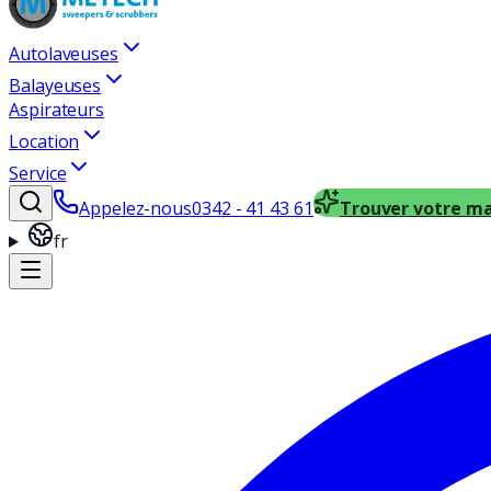
Autolaveuses
Balayeuses
Aspirateurs
Location
Service
Appelez-nous
0342 - 41 43 61
Trouver votre m
fr