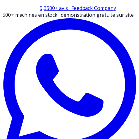
9,3
500+
avis
· Feedback Company
500+ machines en stock
·
démonstration gratuite sur site