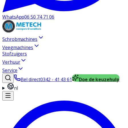
WhatsApp
06 50 74 71 06
Schrobmachines
Veegmachines
Stofzuigers
Verhuur
Service
Bel direct
0342 - 41 43 61
Doe de keuzehulp
nl