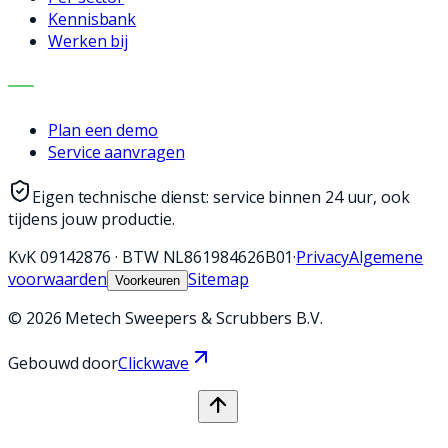
Kennisbank
Werken bij
CONTACT
Plan een demo
Service aanvragen
Eigen technische dienst: service binnen 24 uur, ook
tijdens jouw productie.
KvK
09142876
·
BTW
NL861984626B01
·
Privacy
Algemene
voorwaarden
Sitemap
Voorkeuren
©
2026
Metech Sweepers & Scrubbers B.V.
Gebouwd door
Clickwave