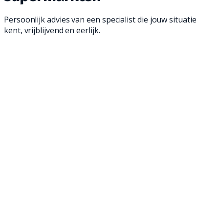
Persoonlijk advies van een specialist die jouw situatie
kent, vrijblijvend en eerlijk.
Een schrobmachine is een geweldige manier
om jouw vloeren schoon te maken. Met onze
professionele achterloop- en opzit
vloerschrobmachines ben je in een mum van
tijd klaar en verwijder je zelfs het meest
hardnekkige vuil. Ontdek onze professionele
vloerschrobmachines en maak de vloeren van
jouw supermarkt weer brandschoon!