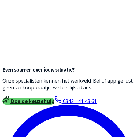
Vanwege de vele opties kan het een uitdaging zijn om
de juiste machine te vinden. Onze adviseurs helpen je
graag bij het vinden een reinigingsmachine die
geschikt is voor jouw type vloer, soort vervuiling en
oppervlakte. Vul het formulier in en wij nemen contact
met je op voor vrijblijvend advies.
DIRECT ADVIES
Even sparren over jouw situatie?
Onze specialisten kennen het werkveld. Bel of app gerust:
geen verkooppraatje, wel eerlijk advies.
Doe de keuzehulp
0342 - 41 43 61