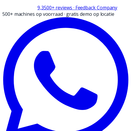
9,3
500+
reviews
· Feedback Company
500+ machines op voorraad
·
gratis demo op locatie