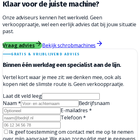
Klaar voor de juiste
machine?
Onze adviseurs kennen het werkveld. Geen
verkooppraatje, wel een eerlijk advies dat bij jouw situatie
past.
Vraag advies
Bekijk schrobmachines
GRATIS & VRIJBLIJVEND ADVIES
Binnen één werkdag een
specialist aan de lijn.
Vertel kort waar je mee zit: we denken mee, ook als
kopen niet de slimste route is. Geen verkooppraatje.
Laat dit veld leeg
Naam
*
Bedrijfsnaam
E-mailadres
*
Telefoon
*
Ik geef toestemming om contact met me op te nemen
over mijn aanvraag. We gaan zorgvuldig met je gegevens