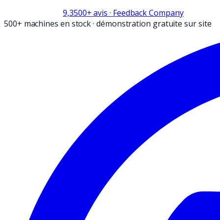
9,3
500+
avis
· Feedback Company
500+ machines en stock
·
démonstration gratuite sur site