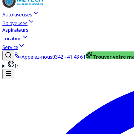
Autolaveuses
Balayeuses
Aspirateurs
Location
Service
Appelez-nous
0342 - 41 43 61
Trouver votre m
fr