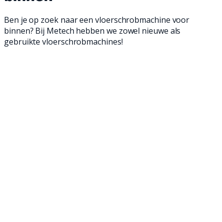
Ben je op zoek naar een vloerschrobmachine voor
binnen? Bij Metech hebben we zowel nieuwe als
gebruikte vloerschrobmachines!
Een schrobmachine is een geweldige manier
om jouw vloeren schoon te maken. Met onze
professionele achterloop- en opzit
vloerschrobmachines ben je in een mum van
tijd klaar en verwijder je zelfs het meest
hardnekkige vuil van jouw vloeren. Ontdek
onze professionele vloerschrobmachines en
maak jouw bedrijfsvloer weer brandschoon!