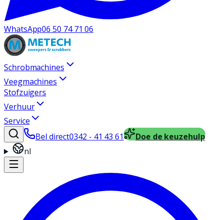
WhatsApp
06 50 74 71 06
Schrobmachines
Veegmachines
Stofzuigers
Verhuur
Service
Bel direct
0342 - 41 43 61
Doe de keuzehulp
nl