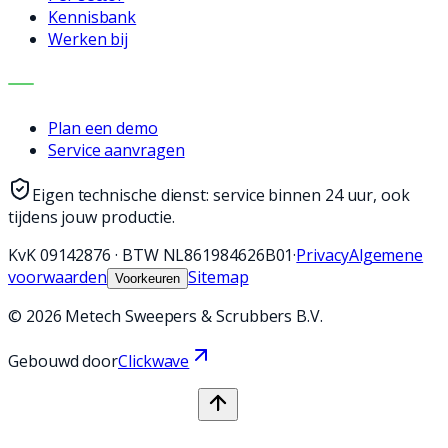
Kennisbank
Werken bij
CONTACT
Plan een demo
Service aanvragen
Eigen technische dienst: service binnen 24 uur, ook
tijdens jouw productie.
KvK
09142876
·
BTW
NL861984626B01
·
Privacy
Algemene
voorwaarden
Sitemap
Voorkeuren
©
2026
Metech Sweepers & Scrubbers B.V.
Gebouwd door
Clickwave