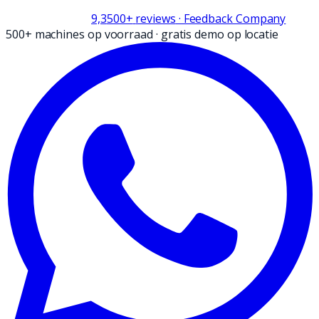
9,3
500+
reviews
· Feedback Company
500+ machines op voorraad
·
gratis demo op locatie