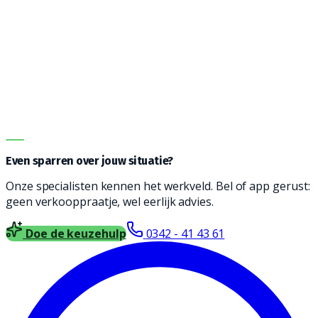
Vanwege de vele opties kan het een uitdaging zijn om
de juiste machine te vinden. Onze adviseurs helpen je
graag bij het vinden een reinigingsmachine die
geschikt is voor jouw type vloer, soort vervuiling en
oppervlakte. Vul het formulier in en wij nemen contact
met je op voor vrijblijvend advies.
DIRECT ADVIES
Even sparren over jouw situatie?
Onze specialisten kennen het werkveld. Bel of app gerust:
geen verkooppraatje, wel eerlijk advies.
Doe de keuzehulp
0342 - 41 43 61