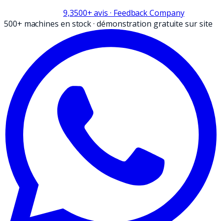
9,3
500+
avis
· Feedback Company
500+ machines en stock
·
démonstration gratuite sur site