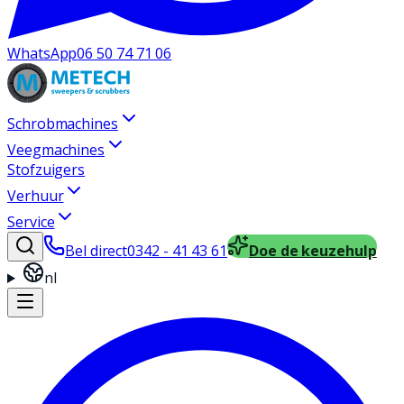
WhatsApp
06 50 74 71 06
Schrobmachines
Veegmachines
Stofzuigers
Verhuur
Service
Bel direct
0342 - 41 43 61
Doe de keuzehulp
nl