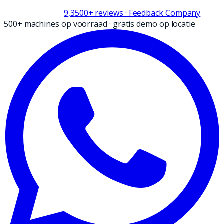
9,3
500+
reviews
· Feedback Company
500+ machines op voorraad
·
gratis demo op locatie