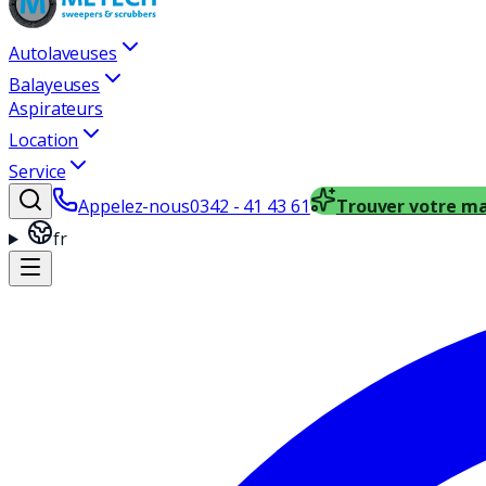
Autolaveuses
Balayeuses
Aspirateurs
Location
Service
Appelez-nous
0342 - 41 43 61
Trouver votre m
fr