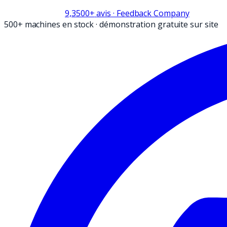
9,3
500+
avis
· Feedback Company
500+ machines en stock
·
démonstration gratuite sur site