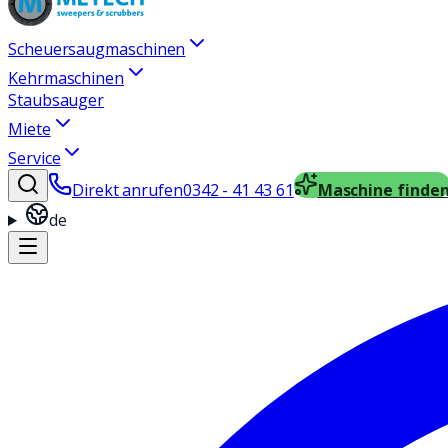
Scheuersaugmaschinen
Kehrmaschinen
Staubsauger
Miete
Service
Direkt anrufen
0342 - 41 43 61
Maschine finde
de