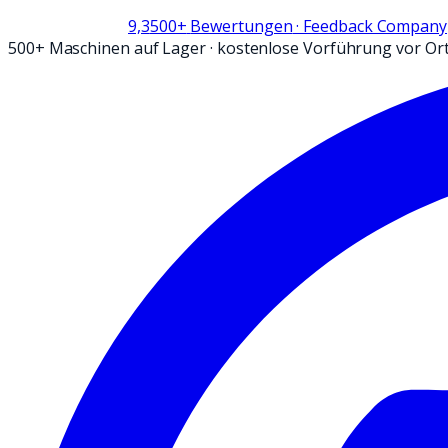
9,3
500+
Bewertungen
· Feedback Company
500+ Maschinen auf Lager
·
kostenlose Vorführung vor Or