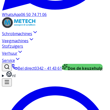
WhatsApp
06 50 74 71 06
Schrobmachines
Veegmachines
Stofzuigers
Verhuur
Service
Bel direct
0342 - 41 43 61
Doe de keuzehulp
nl