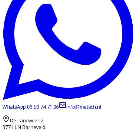
WhatsApp
06 50 74 71 06
info@metech.nl
De Landweer 2
3771 LN Barneveld