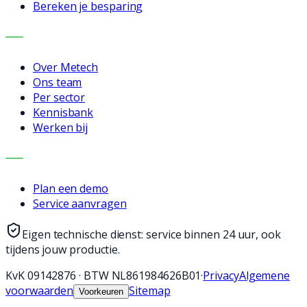
Bereken je besparing
BEDRIJF
Over Metech
Ons team
Per sector
Kennisbank
Werken bij
CONTACT
Plan een demo
Service aanvragen
Eigen technische dienst: service binnen 24 uur, ook
tijdens jouw productie.
KvK
09142876
·
BTW
NL861984626B01
·
Privacy
Algemene
voorwaarden
Sitemap
Voorkeuren