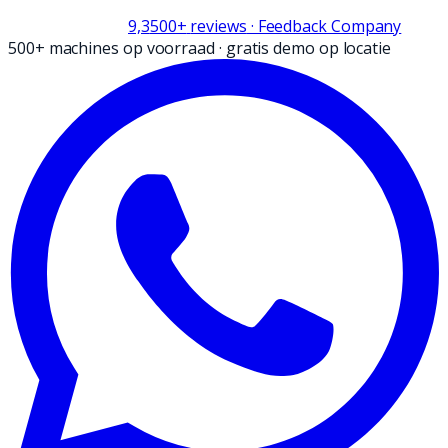
9,3
500+
reviews
· Feedback Company
500+ machines op voorraad
·
gratis demo op locatie