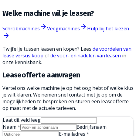
Aan het einde van de leaseperiode heb je de
mogelijkheid om de machine over te nemen.
Welke machine wil je
leasen?
Schrobmachines
Veegmachines
Hulp bij het kiezen
Twijfel je tussen leasen en kopen? Lees
de voordelen van
lease versus koop
of
de voor- en nadelen van leasen
in
onze kennisbank.
Leaseofferte
aanvragen
Vertel ons welke machine je op het oog hebt of welke klus
je wilt klaren. We nemen snel contact met je op om de
mogelijkheden te bespreken en sturen een leaseofferte
op maat met de actuele tarieven.
Laat dit veld leeg
Naam
*
Bedrijfsnaam
E-mailadres
*