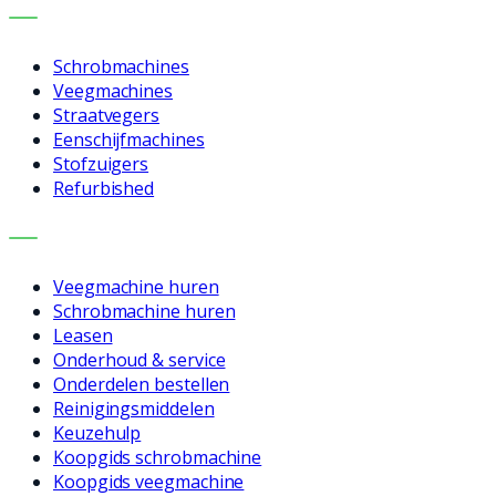
MACHINES
Schrobmachines
Veegmachines
Straatvegers
Eenschijfmachines
Stofzuigers
Refurbished
DIENSTEN
Veegmachine huren
Schrobmachine huren
Leasen
Onderhoud & service
Onderdelen bestellen
Reinigingsmiddelen
Keuzehulp
Koopgids schrobmachine
Koopgids veegmachine