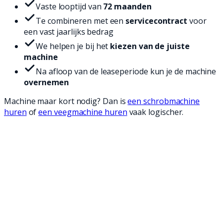
Vaste looptijd van
72 maanden
Te combineren met een
servicecontract
voor
een vast jaarlijks bedrag
We helpen je bij het
kiezen van de juiste
machine
Na afloop van de leaseperiode kun je de machine
overnemen
Machine maar kort nodig? Dan is
een schrobmachine
huren
of
een veegmachine huren
vaak logischer.
1
Kies je machine
Bekijk onze schrob- en veegmachines of laat je
adviseren welke machine bij jouw vloer en vervuiling