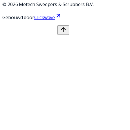
©
2026
Metech Sweepers & Scrubbers B.V.
Gebouwd door
Clickwave