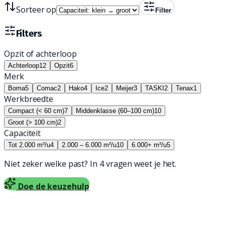
Sorteer op
Filter
Filters
Opzit of achterloop
Achterloop
12
Opzit
6
Merk
Boma
5
Comac
2
Hako
4
Ice
2
Meijer
3
TASKI
2
Tenax
1
Werkbreedte
Compact (< 60 cm)
7
Middenklasse (60–100 cm)
10
Groot (> 100 cm)
2
Capaciteit
Tot 2.000 m²/u
4
2.000 – 6.000 m²/u
10
6.000+ m²/u
5
Niet zeker welke past? In 4 vragen weet je het.
Doe de keuzehulp