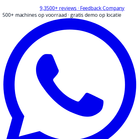
9,3
500+
reviews
· Feedback Company
500+ machines op voorraad
·
gratis demo op locatie