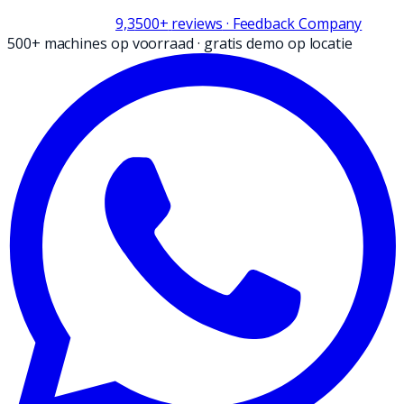
9,3
500+
reviews
· Feedback Company
500+ machines op voorraad
·
gratis demo op locatie