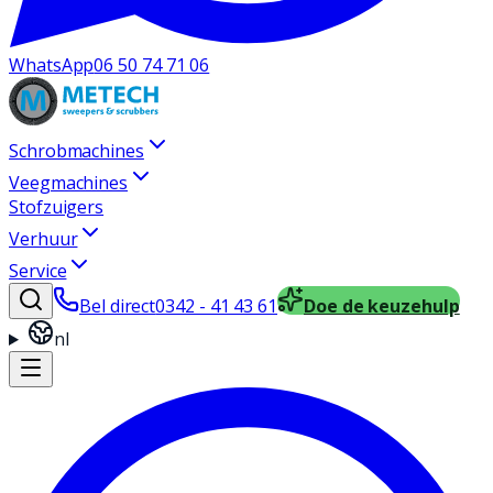
WhatsApp
06 50 74 71 06
Schrobmachines
Veegmachines
Stofzuigers
Verhuur
Service
Bel direct
0342 - 41 43 61
Doe de keuzehulp
nl