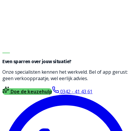
Vanwege de vele opties kan het een uitdaging zijn om
de juiste machine te vinden. Onze adviseurs helpen je
graag bij het vinden een reinigingsmachine die
geschikt is voor jouw type vloer, soort vervuiling en
oppervlakte. Vul het formulier in en wij nemen contact
met je op voor vrijblijvend advies.
DIRECT ADVIES
Even sparren over jouw situatie?
Onze specialisten kennen het werkveld. Bel of app gerust:
geen verkooppraatje, wel eerlijk advies.
Doe de keuzehulp
0342 - 41 43 61