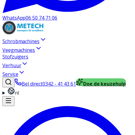
WhatsApp
06 50 74 71 06
Schrobmachines
Veegmachines
Stofzuigers
Verhuur
Service
Bel direct
0342 - 41 43 61
Doe de keuzehulp
nl