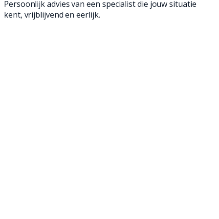
Persoonlijk advies van een specialist die jouw situatie
kent, vrijblijvend en eerlijk.
Ontdek ons aanbod met 2dehands
straatveegmachines voor continu
professioneel gebruik. Onmisbaar voor het
vegen van o.a. grote buitenterreinen,
industrieterreinen en stedelijke omgevingen.
Deze straatveegmachines hebben een grote
veegcapaciteit, ze zijn wendbaar, relatief stil in
gebruik en eenvoudig te bedienen.