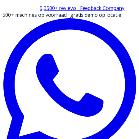
9,3
500+
reviews
· Feedback Company
500+ machines op voorraad
·
gratis demo op locatie