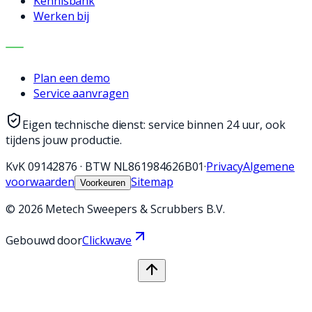
Kennisbank
Werken bij
CONTACT
Plan een demo
Service aanvragen
Eigen technische dienst: service binnen 24 uur, ook
tijdens jouw productie.
KvK
09142876
·
BTW
NL861984626B01
·
Privacy
Algemene
voorwaarden
Sitemap
Voorkeuren
©
2026
Metech Sweepers & Scrubbers B.V.
Gebouwd door
Clickwave