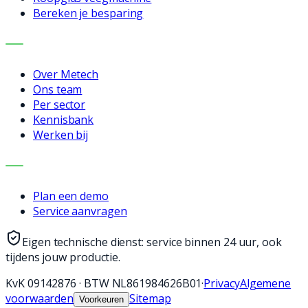
Bereken je besparing
BEDRIJF
Over Metech
Ons team
Per sector
Kennisbank
Werken bij
CONTACT
Plan een demo
Service aanvragen
Eigen technische dienst: service binnen 24 uur, ook
tijdens jouw productie.
KvK
09142876
·
BTW
NL861984626B01
·
Privacy
Algemene
voorwaarden
Sitemap
Voorkeuren