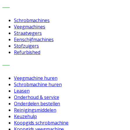
MACHINES
Schrobmachines
Veegmachines
Straatvegers
Eenschijfmachines
Stofzuigers
Refurbished
DIENSTEN
Veegmachine huren
Schrobmachine huren
Leasen
Onderhoud & service
Onderdelen bestellen
Reinigingsmiddelen
Keuzehulp
Koopgids schrobmachine
Koopgids veegmachine