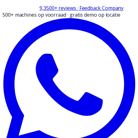
9,3
500+
reviews
· Feedback Company
500+ machines op voorraad
·
gratis demo op locatie