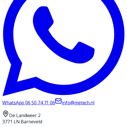
WhatsApp
06 50 74 71 06
info@metech.nl
De Landweer 2
3771 LN Barneveld