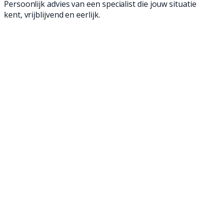
Persoonlijk advies van een specialist die jouw situatie
kent, vrijblijvend en eerlijk.
Ontdek ons aanbod met 2dehands veegauto’s
voor continu professioneel gebruik. Onmisbaar
voor het vegen van o.a. grote buitenterreinen,
industrieterreinen en stedelijke omgevingen.
Deze straatveegmachines hebben een grote
veegcapaciteit, ze zijn wendbaar, relatief stil in
gebruik en eenvoudig te bedienen.