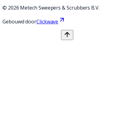
©
2026
Metech Sweepers & Scrubbers B.V.
Gebouwd door
Clickwave