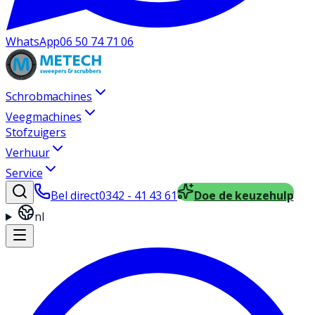
WhatsApp
06 50 74 71 06
Schrobmachines
Veegmachines
Stofzuigers
Verhuur
Service
Bel direct
0342 - 41 43 61
Doe de keuzehulp
nl