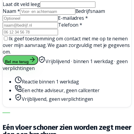
Laat dit veld leeg
Naam
*
Bedrijfsnaam
E-mailadres
*
Telefoon
*
Ik geef toestemming om contact met me op te nemen
over mijn aanvraag. We gaan zorgvuldig met je gegevens
om.
Vrijblijvend · binnen 1 werkdag · geen
Bel me terug
verplichtingen
Reactie binnen 1 werkdag
Een echte adviseur, geen callcenter
Vrijblijvend, geen verplichtingen
DE JUISTE MACHINE. DE BESTE SERVICE.
Eén vloer schoner zien worden zegt meer