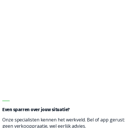
Een geschikte machine?
Wij demonstreren hem
bij jou op locatie.
Vanwege de vele opties kan het een uitdaging zijn om
de juiste machine te vinden. Onze adviseurs helpen je
graag bij het vinden een reinigingsmachine die
geschikt is voor jouw type vloer, soort vervuiling en
oppervlakte. Vul het formulier in en wij nemen contact
met je op voor vrijblijvend advies.
DIRECT ADVIES
Even sparren over jouw situatie?
Onze specialisten kennen het werkveld. Bel of app gerust:
geen verkooppraatje, wel eerlijk advies.