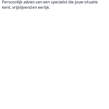
Persoonlijk advies van een specialist die jouw situatie
kent, vrijblijvend en eerlijk.
Met onze 2dehands achterloop- en opzit
veegmachines veeg je met gemak alle
bedrijfsvloeren en ben je in een mum van tijd
klaar. Al onze occasions zijn namelijk helemaal
nagelopen, opgeknapt en klaar voor een
tweede leven. Hierdoor veeg je vaak net zo
goed als met een nieuwe veegmachine, en dat
voor een gunstigere prijs. Ontdek onze
2dehands veegmachines en maak jouw
bedrijfsvloer weer brandschoon!