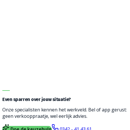
bij jou op locatie.
Vanwege de vele opties kan het een uitdaging zijn om
de juiste machine te vinden. Onze adviseurs helpen je
graag bij het vinden een reinigingsmachine die
geschikt is voor jouw type vloer, soort vervuiling en
oppervlakte. Vul het formulier in en wij nemen contact
met je op voor vrijblijvend advies.
DIRECT ADVIES
Even sparren over jouw situatie?
Onze specialisten kennen het werkveld. Bel of app gerust:
geen verkooppraatje, wel eerlijk advies.
Doe de keuzehulp
0342 - 41 43 61