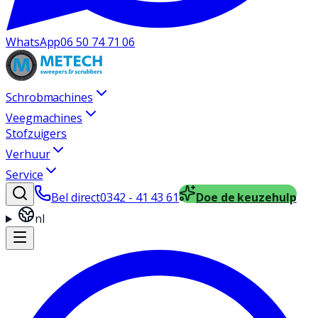
WhatsApp
06 50 74 71 06
Schrobmachines
Veegmachines
Stofzuigers
Verhuur
Service
Bel direct
0342 - 41 43 61
Doe de keuzehulp
nl