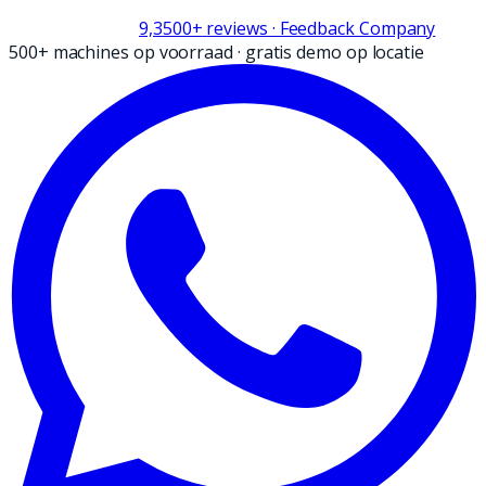
9,3
500+
reviews
· Feedback Company
500+ machines op voorraad
·
gratis demo op locatie