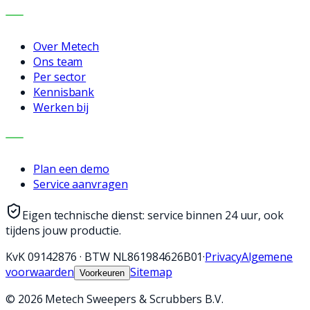
BEDRIJF
Over Metech
Ons team
Per sector
Kennisbank
Werken bij
CONTACT
Plan een demo
Service aanvragen
Eigen technische dienst: service binnen 24 uur, ook
tijdens jouw productie.
KvK
09142876
·
BTW
NL861984626B01
·
Privacy
Algemene
voorwaarden
Sitemap
Voorkeuren
©
2026
Metech Sweepers & Scrubbers B.V.