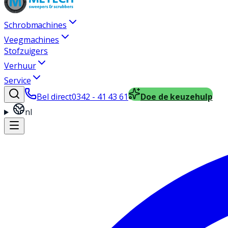
Schrobmachines
Veegmachines
Stofzuigers
Verhuur
Service
Bel direct
0342 - 41 43 61
Doe de keuzehulp
nl