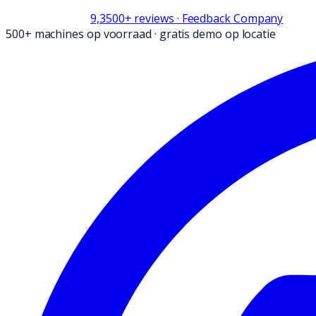
9,3
500+
reviews
· Feedback Company
500+ machines op voorraad
·
gratis demo op locatie