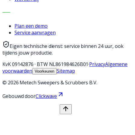
CONTACT
Plan een demo
Service aanvragen
Eigen technische dienst: service binnen 24 uur, ook
tijdens jouw productie.
KvK
09142876
·
BTW
NL861984626B01
·
Privacy
Algemene
voorwaarden
Sitemap
Voorkeuren
©
2026
Metech Sweepers & Scrubbers B.V.
Gebouwd door
Clickwave