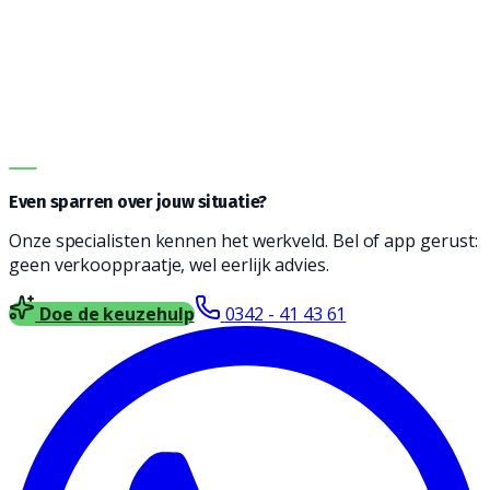
de juiste machine te vinden. Onze adviseurs helpen je
graag bij het vinden een reinigingsmachine die
geschikt is voor jouw type vloer, soort vervuiling en
oppervlakte. Vul het formulier in en wij nemen contact
met je op voor vrijblijvend advies.
DIRECT ADVIES
Even sparren over jouw situatie?
Onze specialisten kennen het werkveld. Bel of app gerust:
geen verkooppraatje, wel eerlijk advies.
Doe de keuzehulp
0342 - 41 43 61