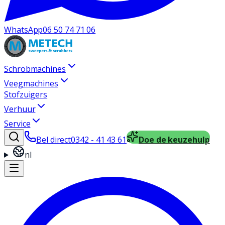
WhatsApp
06 50 74 71 06
Schrobmachines
Veegmachines
Stofzuigers
Verhuur
Service
Bel direct
0342 - 41 43 61
Doe de keuzehulp
nl