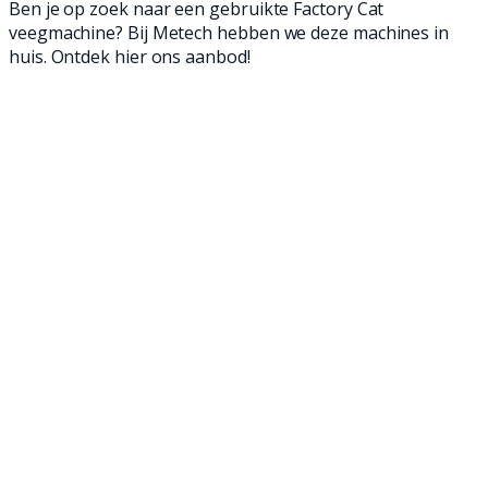
Ben je op zoek naar een gebruikte Factory Cat
veegmachine? Bij Metech hebben we deze machines in
huis. Ontdek hier ons aanbod!
Met een veegmachine of schrobmachine maak
je jouw warehouse, kantoor, garage, winkel of
werkplaats eenvoudig schoon. Afhankelijk van
de situatie kan je kiezen voor een achterloop-
of een zit veegmachine. Bij Metech vind je
zowel nieuwe als gebruikte veegmachines van
alle bekende merken en met meer dan 700
machines op voorraad hebben we altijd een
veegmachine die bij jou past!
Bekijk onze veegmachines of neem contact op als je