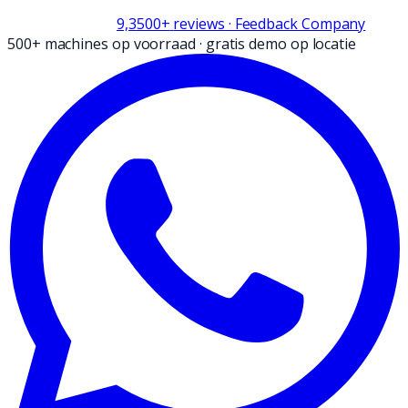
9,3
500+
reviews
· Feedback Company
500+ machines op voorraad
·
gratis demo op locatie