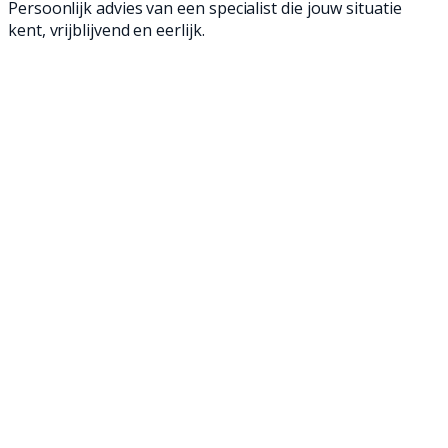
Persoonlijk advies van een specialist die jouw situatie
kent, vrijblijvend en eerlijk.
Met onze occasion achterloop- en opzit
veegmachines veeg je met gemak alle
bedrijfsvloeren en ben je in een mum van tijd
klaar. Al onze occasions zijn namelijk helemaal
nagelopen, opgeknapt en klaar voor een
tweede leven. Hierdoor veeg je vaak net zo
goed als met een nieuwe veegmachine, en dat
voor een gunstigere prijs. Ontdek onze
occasion veegmachines en maak jouw
bedrijfsvloer weer brandschoon!