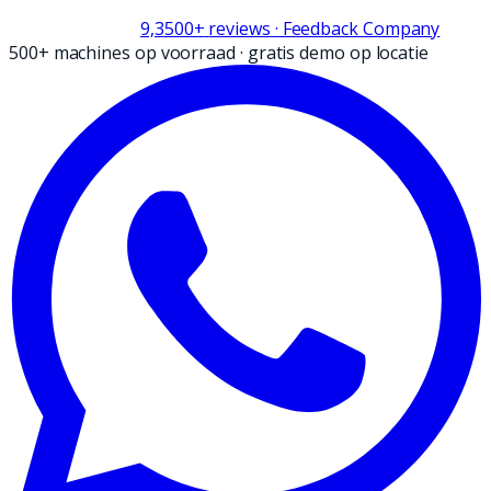
9,3
500+
reviews
· Feedback Company
500+ machines op voorraad
·
gratis demo op locatie