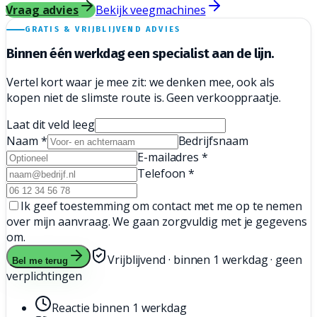
Vraag advies
Bekijk veegmachines
GRATIS & VRIJBLIJVEND ADVIES
Binnen één werkdag een
specialist aan de lijn.
Vertel kort waar je mee zit: we denken mee, ook als
kopen niet de slimste route is. Geen verkooppraatje.
Laat dit veld leeg
Naam
*
Bedrijfsnaam
E-mailadres
*
Telefoon
*
Ik geef toestemming om contact met me op te nemen
over mijn aanvraag. We gaan zorgvuldig met je gegevens
om.
Vrijblijvend · binnen 1 werkdag · geen
Bel me terug
verplichtingen
Reactie binnen 1 werkdag