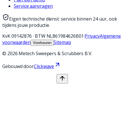
Service aanvragen
Eigen technische dienst: service binnen 24 uur, ook
tijdens jouw productie.
KvK
09142876
·
BTW
NL861984626B01
·
Privacy
Algemene
voorwaarden
Sitemap
Voorkeuren
©
2026
Metech Sweepers & Scrubbers B.V.
Gebouwd door
Clickwave