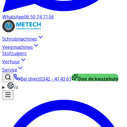
WhatsApp
06 50 74 71 06
Schrobmachines
Veegmachines
Stofzuigers
Verhuur
Service
Bel direct
0342 - 41 43 61
Doe de keuzehulp
nl