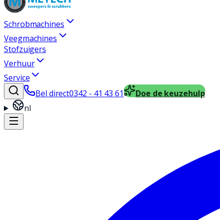
Schrobmachines
Veegmachines
Stofzuigers
Verhuur
Service
Bel direct
0342 - 41 43 61
Doe de keuzehulp
nl