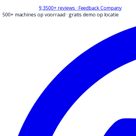
9,3
500+
reviews
· Feedback Company
500+ machines op voorraad
·
gratis demo op locatie