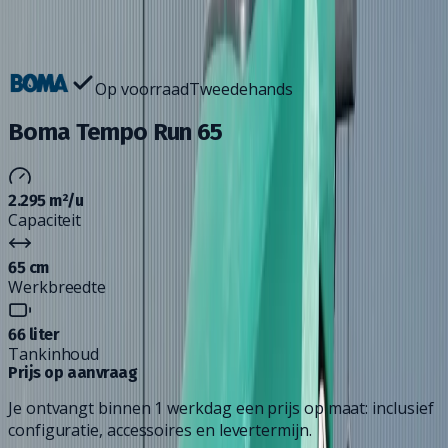
Wil je deze machine van dichtbij zien? Kom langs in onze
showroom in Barneveld, of vraag vrijblijvend advies aan
onze specialisten.
Op voorraad
Tweedehands
Boma Tempo Run 65
2.295 m²/u
Capaciteit
65 cm
Werkbreedte
66 liter
Tankinhoud
Prijs op aanvraag
Je ontvangt binnen 1 werkdag een prijs op maat: inclusief
configuratie, accessoires en levertermijn.