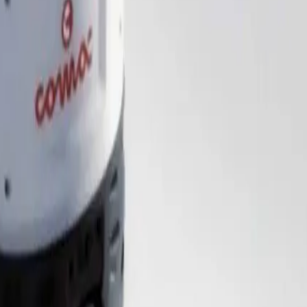
s langs voor een demo, of kom 'm zelf testen in onze showro