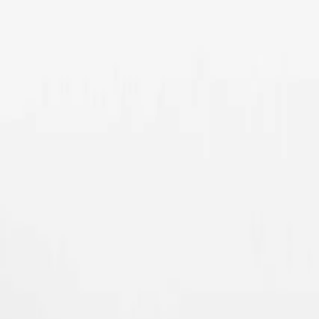
9,3
500+
reviews
· Feedback Company
500+ machines op voorraad
·
gratis demo op locatie