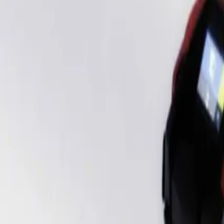
Schrobmachines
Veegmachines
Stofzuigers
Verhuur
Service
Bel direct
0342 - 41 43 61
Doe de keuzehulp
nl