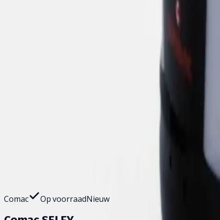
Home
Schrobmachines
Comac SELF.Y
1
/
7
Wil je deze machine van dichtbij zien? We brengen 'm grati
Comac
Op voorraad
Nieuw
Comac SELF.Y