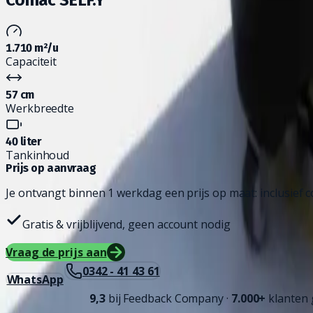
1.710 m²/u
Capaciteit
57 cm
Werkbreedte
40 liter
Tankinhoud
Prijs op aanvraag
Je ontvangt binnen 1 werkdag een prijs op maat: inclusief co
Gratis & vrijblijvend, geen account nodig
Vraag de prijs aan
0342 - 41 43 61
WhatsApp
9,3
bij
Feedback Company
·
7.000+
klanten 