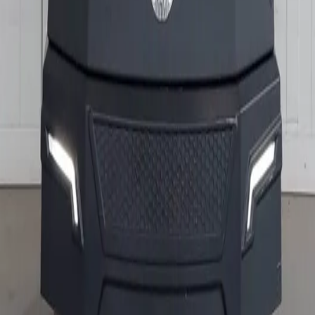
owroom in Barneveld, of vraag vrijblijvend advies aan onze sp