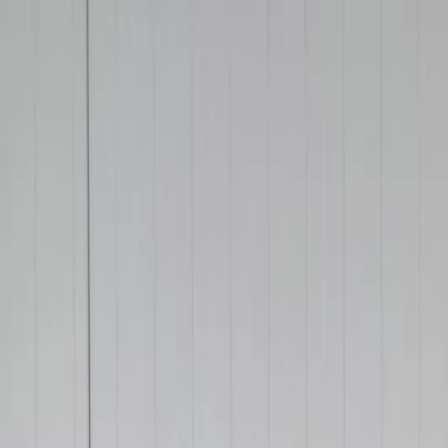
9,3
500+
reviews
· Feedback Company
500+ machines op voorraad
·
gratis demo op locatie