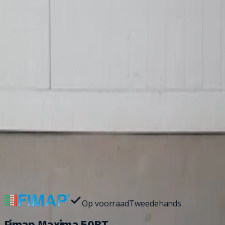
Home
Schrobmachines
Fimap Maxima 50BT
1
/
8
Wil je deze machine van dichtbij zien? Kom langs in onze sh
Op voorraad
Tweedehands
Fimap Maxima 50BT