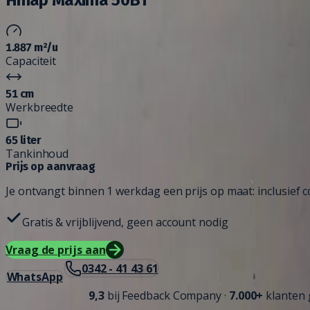
1.887 m²/u
Capaciteit
51 cm
Werkbreedte
65 liter
Tankinhoud
Prijs op aanvraag
Je ontvangt binnen 1 werkdag een prijs op maat: inclusief co
Gratis & vrijblijvend, geen account nodig
Vraag de prijs aan
0342 - 41 43 61
WhatsApp
9,3
bij
Feedback Company
·
7.000+
klanten 