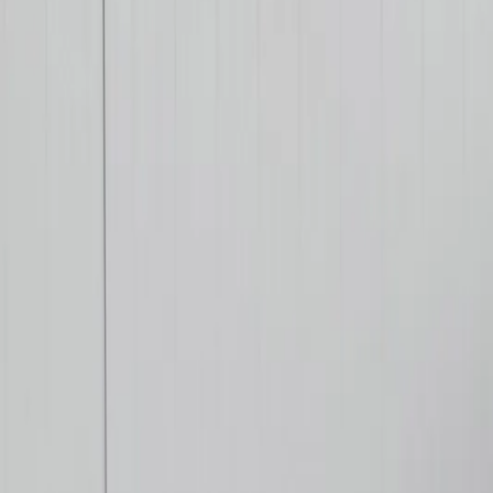
Schrobmachines
Veegmachines
Stofzuigers
Verhuur
Service
Bel direct
0342 - 41 43 61
Doe de keuzehulp
nl