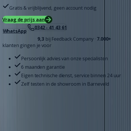
Gratis & vrijblijvend, geen account nodig
Vraag de prijs aan
0342 - 41 43 61
WhatsApp
9,3
bij
Feedback Company
·
7.000+
klanten gingen je voor
Persoonlijk advies van onze specialisten
6 maanden garantie
Eigen technische dienst, service binnen 24 uur
Zelf testen in de showroom in Barneveld
KERNCIJFERS
Deze
schrobmachine
in een notendop.
1.010 m²/u