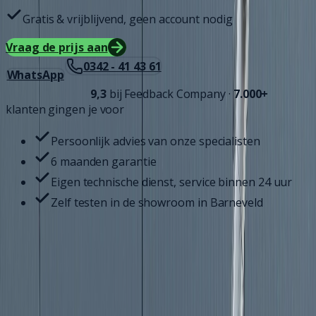
Gratis & vrijblijvend, geen account nodig
Vraag de prijs aan
0342 - 41 43 61
WhatsApp
9,3
bij
Feedback Company
·
7.000+
klanten gingen je voor
Persoonlijk advies van onze specialisten
6 maanden garantie
Eigen technische dienst, service binnen 24 uur
Zelf testen in de showroom in Barneveld
KERNCIJFERS
Deze
schrobmachine
in een notendop.
1.200 m²/u