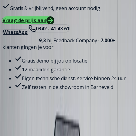
Gratis & vrijblijvend, geen account nodig
Vraag de prijs aan
0342 - 41 43 61
WhatsApp
9,3
bij
Feedback Company
·
7.000+
klanten gingen je voor
Gratis demo bij jou op locatie
12 maanden garantie
Eigen technische dienst, service binnen 24 uur
Zelf testen in de showroom in Barneveld
KERNCIJFERS
Deze
schrobmachine
in een notendop.
8.000 m²/u