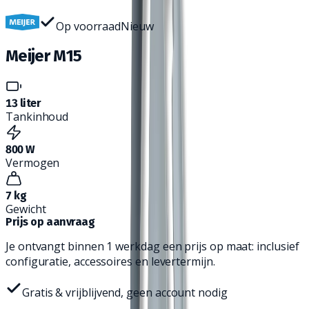
Op voorraad
Nieuw
Meijer M15
13 liter
Tankinhoud
800 W
Vermogen
7 kg
Gewicht
Prijs op aanvraag
Je ontvangt binnen 1 werkdag een prijs op maat: inclusief
configuratie, accessoires en levertermijn.
Gratis & vrijblijvend, geen account nodig