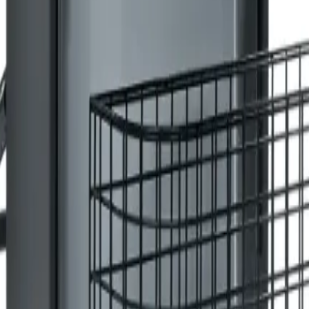
owroom in Barneveld, of vraag vrijblijvend advies aan onze sp