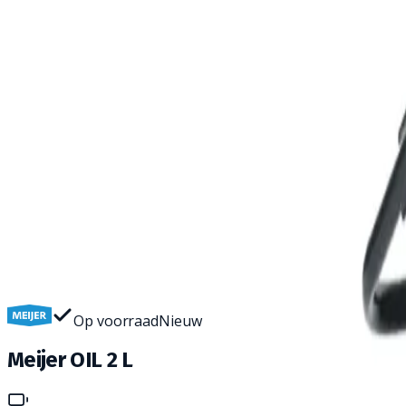
Home
Stofzuigers
Meijer OIL 2 L
Wil je deze machine van dichtbij zien? Kom langs in onze sh
Op voorraad
Nieuw
Meijer OIL 2 L