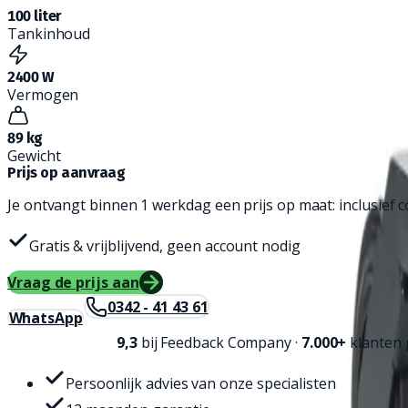
100 liter
Tankinhoud
2400 W
Vermogen
89 kg
Gewicht
Prijs op aanvraag
Je ontvangt binnen 1 werkdag een prijs op maat: inclusief co
Gratis & vrijblijvend, geen account nodig
Vraag de prijs aan
0342 - 41 43 61
WhatsApp
9,3
bij
Feedback Company
·
7.000+
klanten 
Persoonlijk advies van onze specialisten