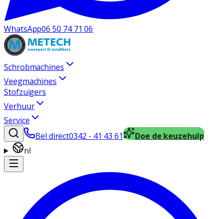
WhatsApp
06 50 74 71 06
Schrobmachines
Veegmachines
Stofzuigers
Verhuur
Service
Bel direct
0342 - 41 43 61
Doe de keuzehulp
nl