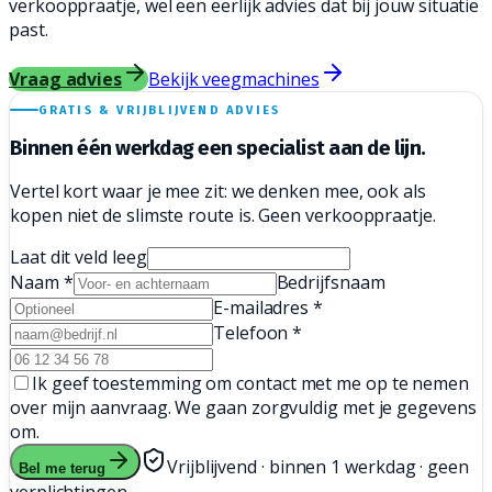
verkooppraatje, wel een eerlijk advies dat bij jouw situatie
past.
Vraag advies
Bekijk veegmachines
GRATIS & VRIJBLIJVEND ADVIES
Binnen één werkdag een
specialist aan de lijn.
Vertel kort waar je mee zit: we denken mee, ook als
kopen niet de slimste route is. Geen verkooppraatje.
Laat dit veld leeg
Naam
*
Bedrijfsnaam
E-mailadres
*
Telefoon
*
Ik geef toestemming om contact met me op te nemen
over mijn aanvraag. We gaan zorgvuldig met je gegevens
om.
Vrijblijvend · binnen 1 werkdag · geen
Bel me terug