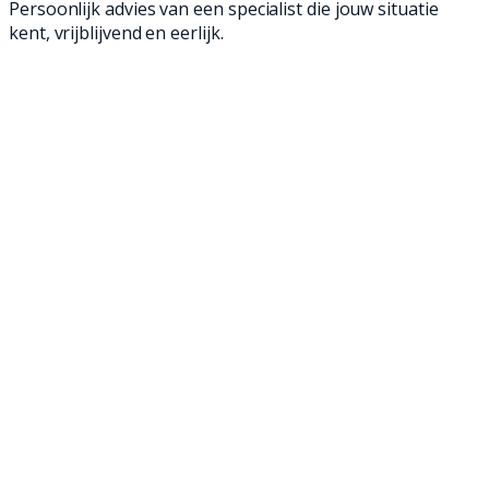
Persoonlijk advies van een specialist die jouw situatie
kent, vrijblijvend en eerlijk.
Ontdek ons aanbod met veegauto occasions
voor continu professioneel gebruik. Onmisbaar
voor het vegen van o.a. grote buitenterreinen,
industrieterreinen en stedelijke omgevingen.
Deze straatveegmachines hebben een grote
veegcapaciteit, ze zijn wendbaar, relatief stil in
gebruik en eenvoudig te bedienen.