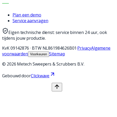
CONTACT
Plan een demo
Service aanvragen
Eigen technische dienst: service binnen 24 uur, ook
tijdens jouw productie.
KvK
09142876
·
BTW
NL861984626B01
·
Privacy
Algemene
voorwaarden
Sitemap
Voorkeuren
©
2026
Metech Sweepers & Scrubbers B.V.
Gebouwd door
Clickwave