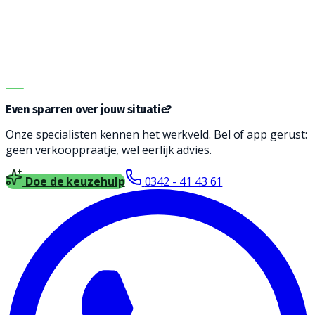
graag bij het vinden een reinigingsmachine die
geschikt is voor jouw type vloer, soort vervuiling en
oppervlakte. Vul het formulier in en wij nemen contact
met je op voor vrijblijvend advies.
DIRECT ADVIES
Even sparren over jouw situatie?
Onze specialisten kennen het werkveld. Bel of app gerust:
geen verkooppraatje, wel eerlijk advies.
Doe de keuzehulp
0342 - 41 43 61