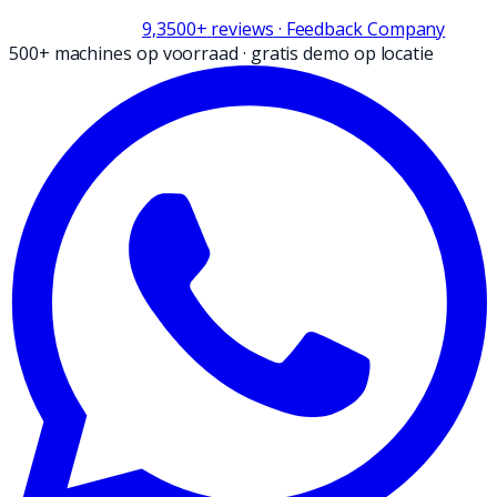
9,3
500+
reviews
· Feedback Company
500+ machines op voorraad
·
gratis demo op locatie