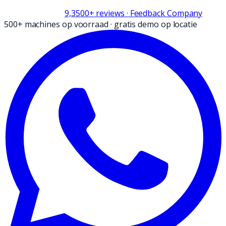
9,3
500+
reviews
· Feedback Company
500+ machines op voorraad
·
gratis demo op locatie