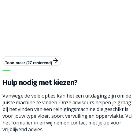
7.200
m²/u
120
cm
Prijs op aanvraag
Bekijk machine
Toon meer (
27
resterend)
VRIJBLIJVEND ADVIES
Hulp nodig met
kiezen?
Vanwege de vele opties kan het een uitdaging zijn om de
juiste machine te vinden. Onze adviseurs helpen je graag
bij het vinden van een reinigingsmachine die geschikt is
voor jouw type vloer, soort vervuiling en oppervlakte. Vul
het formulier in en wij nemen contact met je op voor
vrijblijvend advies.