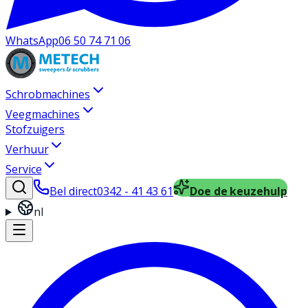
WhatsApp
06 50 74 71 06
Schrobmachines
Veegmachines
Stofzuigers
Verhuur
Service
Bel direct
0342 - 41 43 61
Doe de keuzehulp
nl