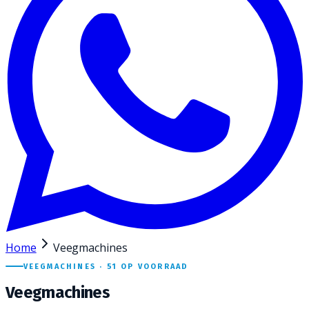
Home
Veegmachines
VEEGMACHINES ·
51
OP VOORRAAD
Veegmachines