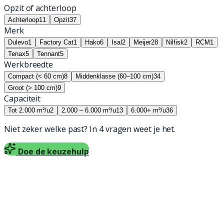
Opzit of achterloop
Achterloop
11
Opzit
37
Merk
Dulevo
1
Factory Cat
1
Hako
6
Isal
2
Meijer
28
Nilfisk
2
RCM
1
Tenax
5
Tennant
5
Werkbreedte
Compact (< 60 cm)
8
Middenklasse (60–100 cm)
34
Groot (> 100 cm)
9
Capaciteit
Tot 2.000 m²/u
2
2.000 – 6.000 m²/u
13
6.000+ m²/u
36
Niet zeker welke past? In 4 vragen weet je het.
Doe de keuzehulp
Meijer
Meijer V65 Mini Sweeper