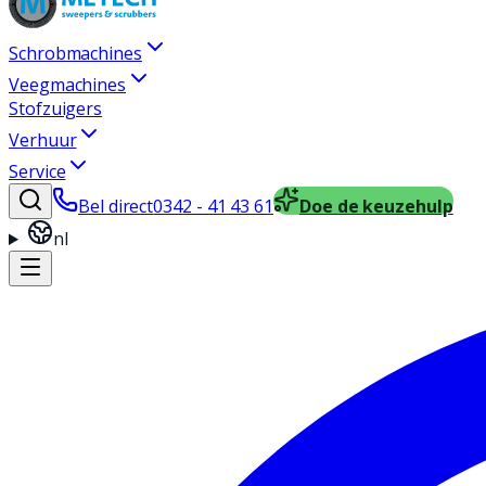
Schrobmachines
Veegmachines
Stofzuigers
Verhuur
Service
Bel direct
0342 - 41 43 61
Doe de keuzehulp
nl