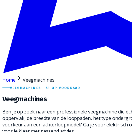
Home
Veegmachines
VEEGMACHINES ·
51
OP VOORRAAD
Veegmachines
Ben je op zoek naar een professionele veegmachine die éch
oppervlak, de breedte van de looppaden, het type ondergrond
voorkeur aan een achterloopmodel? Ga je voor elektrisch of
voor je klaar met passend advies.