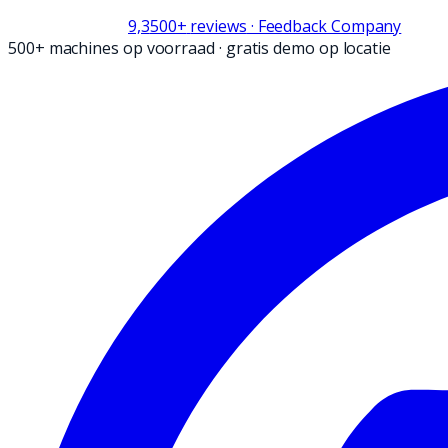
9,3
500+
reviews
· Feedback Company
500+ machines op voorraad
·
gratis demo op locatie