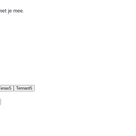
met je mee.
Tenax
5
Tennant
5