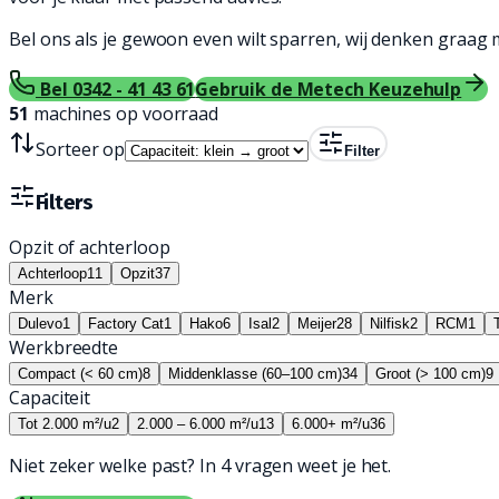
Bel ons als je gewoon even wilt sparren, wij denken graag 
Bel 0342 - 41 43 61
Gebruik de Metech Keuzehulp
51
machines op voorraad
Sorteer op
Filter
Filters
Opzit of achterloop
Achterloop
11
Opzit
37
Merk
Dulevo
1
Factory Cat
1
Hako
6
Isal
2
Meijer
28
Nilfisk
2
RCM
1
Werkbreedte
Compact (< 60 cm)
8
Middenklasse (60–100 cm)
34
Groot (> 100 cm)
9
Capaciteit
Tot 2.000 m²/u
2
2.000 – 6.000 m²/u
13
6.000+ m²/u
36
Niet zeker welke past? In 4 vragen weet je het.