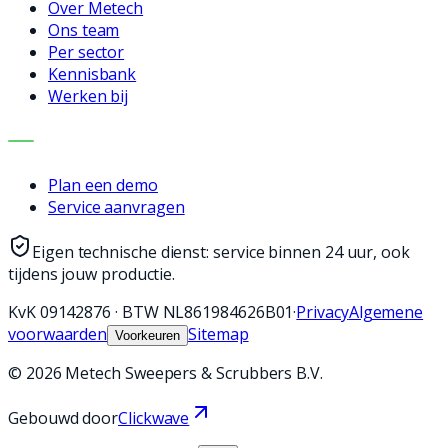
Over Metech
Ons team
Per sector
Kennisbank
Werken bij
CONTACT
Plan een demo
Service aanvragen
Eigen technische dienst: service binnen 24 uur, ook
tijdens jouw productie.
KvK
09142876
·
BTW
NL861984626B01
·
Privacy
Algemene
voorwaarden
Sitemap
Voorkeuren
©
2026
Metech Sweepers & Scrubbers B.V.
Gebouwd door
Clickwave