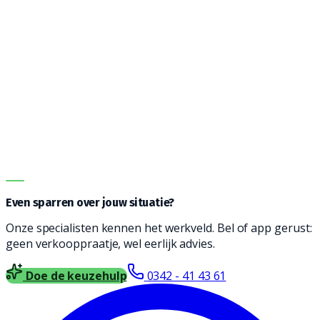
Vanwege de vele opties kan het een uitdaging zijn om
de juiste machine te vinden. Onze adviseurs helpen je
graag bij het vinden een reinigingsmachine die
geschikt is voor jouw type vloer, soort vervuiling en
oppervlakte. Vul het formulier in en wij nemen contact
met je op voor vrijblijvend advies.
DIRECT ADVIES
Even sparren over jouw situatie?
Onze specialisten kennen het werkveld. Bel of app gerust:
geen verkooppraatje, wel eerlijk advies.
Doe de keuzehulp
0342 - 41 43 61