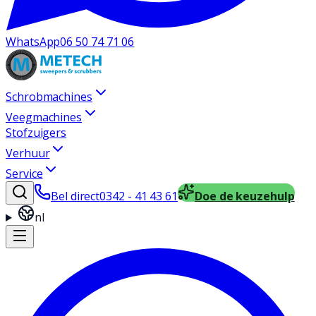
WhatsApp
06 50 74 71 06
Schrobmachines
Veegmachines
Stofzuigers
Verhuur
Service
Bel direct
0342 - 41 43 61
Doe de keuzehulp
nl