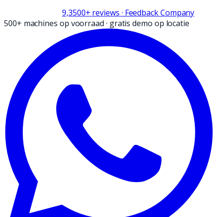
9,3
500+
reviews
· Feedback Company
500+ machines op voorraad
·
gratis demo op locatie