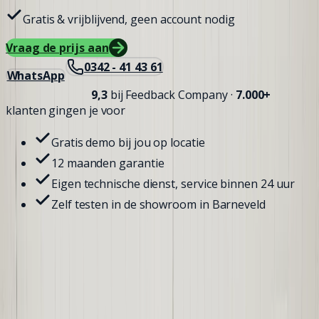
Gratis & vrijblijvend, geen account nodig
Vraag de prijs aan
0342 - 41 43 61
WhatsApp
9,3
bij
Feedback Company
·
7.000+
klanten gingen je voor
Gratis demo bij jou op locatie
12 maanden garantie
Eigen technische dienst, service binnen 24 uur
Zelf testen in de showroom in Barneveld
KERNCIJFERS
Deze
veegmachine
in een notendop.
6.200 m²/u