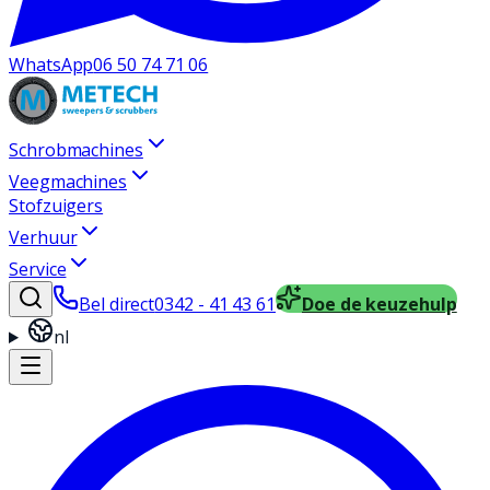
WhatsApp
06 50 74 71 06
Schrobmachines
Veegmachines
Stofzuigers
Verhuur
Service
Bel direct
0342 - 41 43 61
Doe de keuzehulp
nl