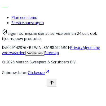
CONTACT
Plan een demo
Service aanvragen
Eigen technische dienst: service binnen 24 uur, ook
tijdens jouw productie.
KvK
09142876
·
BTW
NL861984626B01
·
Privacy
Algemene
voorwaarden
Sitemap
Voorkeuren
©
2026
Metech Sweepers & Scrubbers B.V.
Gebouwd door
Clickwave