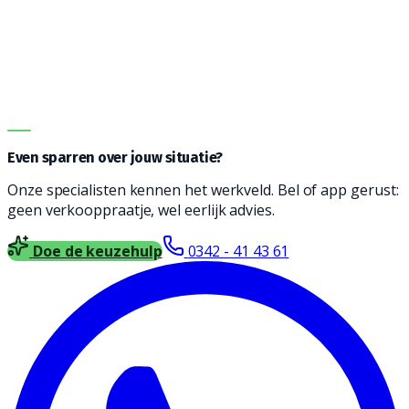
graag bij het vinden een reinigingsmachine die
geschikt is voor jouw type vloer, soort vervuiling en
oppervlakte. Vul het formulier in en wij nemen contact
met je op voor vrijblijvend advies.
DIRECT ADVIES
Even sparren over jouw situatie?
Onze specialisten kennen het werkveld. Bel of app gerust:
geen verkooppraatje, wel eerlijk advies.
Doe de keuzehulp
0342 - 41 43 61