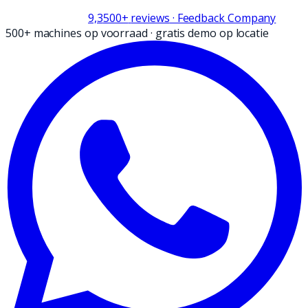
9,3
500+
reviews
· Feedback Company
500+ machines op voorraad
·
gratis demo op locatie