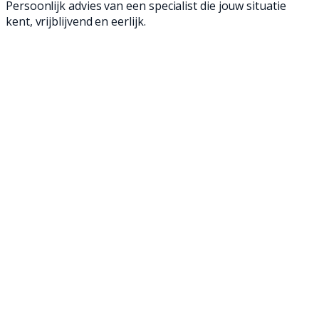
Persoonlijk advies van een specialist die jouw situatie
kent, vrijblijvend en eerlijk.
Een dweilmachine is een geweldige manier om
jouw vloeren schoon te maken. Met onze
professionele achterloop- en opzit
dweilmachines ben je in een mum van tijd klaar
en verwijder je zelfs het meest hardnekkige
vuil van jouw betonvloeren. Ontdek onze
professionele dweilmachines en maak jouw
betonvloer weer brandschoon!