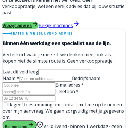
Onze adviseurs kennen het werkveld. Geen
verkooppraatje, wel een eerlijk advies dat bij jouw situatie
past.
Vraag advies
Bekijk machines
GRATIS & VRIJBLIJVEND ADVIES
Binnen één werkdag een
specialist aan de lijn.
Vertel kort waar je mee zit: we denken mee, ook als
kopen niet de slimste route is. Geen verkooppraatje.
Laat dit veld leeg
Naam
*
Bedrijfsnaam
E-mailadres
*
Telefoon
*
Ik geef toestemming om contact met me op te nemen
over mijn aanvraag. We gaan zorgvuldig met je gegevens
om.
Vrijblijvend · binnen 1 werkdag · geen
Bel me terug