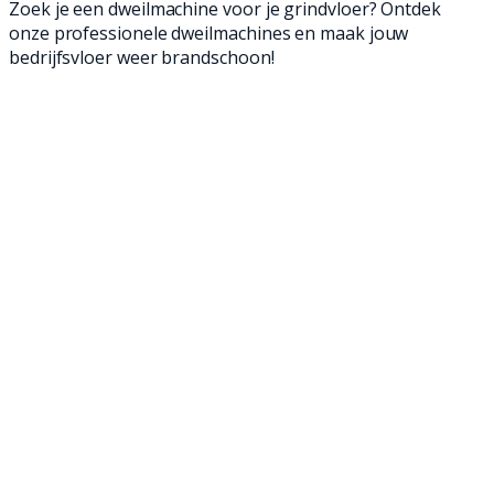
Zoek je een dweilmachine voor je grindvloer? Ontdek
onze professionele dweilmachines en maak jouw
bedrijfsvloer weer brandschoon!
Een dweilmachine is een geweldige manier om
jouw vloeren schoon te maken. Met onze
professionele achterloop- en opzit
dweilmachines ben je in een mum van tijd klaar
en verwijder je zelfs het meest hardnekkige
vuil. Ontdek onze professionele dweilmachines
en maak jouw bedrijfsvloer weer brandschoon!