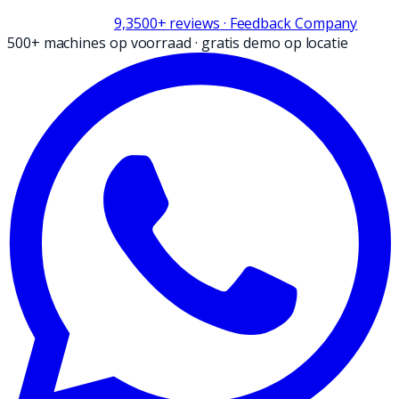
9,3
500+
reviews
· Feedback Company
500+ machines op voorraad
·
gratis demo op locatie