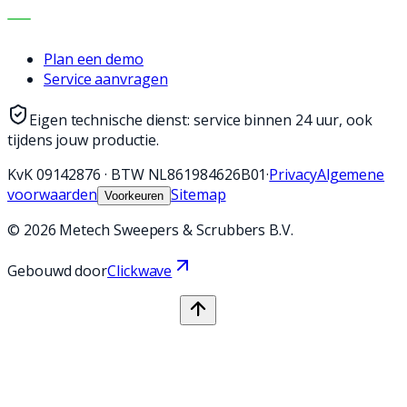
CONTACT
Plan een demo
Service aanvragen
Eigen technische dienst: service binnen 24 uur, ook
tijdens jouw productie.
KvK
09142876
·
BTW
NL861984626B01
·
Privacy
Algemene
voorwaarden
Sitemap
Voorkeuren
©
2026
Metech Sweepers & Scrubbers B.V.
Gebouwd door
Clickwave