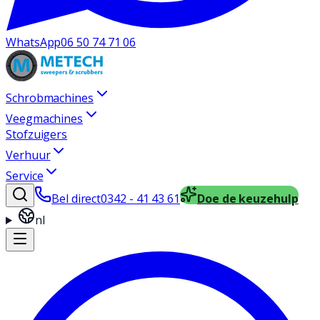
WhatsApp
06 50 74 71 06
Schrobmachines
Veegmachines
Stofzuigers
Verhuur
Service
Bel direct
0342 - 41 43 61
Doe de keuzehulp
nl