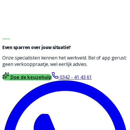
graag bij het vinden een reinigingsmachine die
geschikt is voor jouw type vloer, soort vervuiling en
oppervlakte. Vul het formulier in en wij nemen contact
met je op voor vrijblijvend advies.
DIRECT ADVIES
Even sparren over jouw situatie?
Onze specialisten kennen het werkveld. Bel of app gerust:
geen verkooppraatje, wel eerlijk advies.
Doe de keuzehulp
0342 - 41 43 61