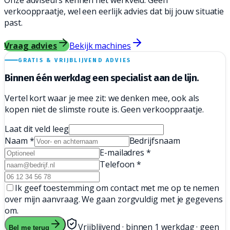
Onze adviseurs kennen het werkveld. Geen
verkooppraatje, wel een eerlijk advies dat bij jouw situatie
past.
Vraag advies
Bekijk machines
GRATIS & VRIJBLIJVEND ADVIES
Binnen één werkdag een
specialist aan de lijn.
Vertel kort waar je mee zit: we denken mee, ook als
kopen niet de slimste route is. Geen verkooppraatje.
Laat dit veld leeg
Naam
*
Bedrijfsnaam
E-mailadres
*
Telefoon
*
Ik geef toestemming om contact met me op te nemen
over mijn aanvraag. We gaan zorgvuldig met je gegevens
om.
Vrijblijvend · binnen 1 werkdag · geen
Bel me terug