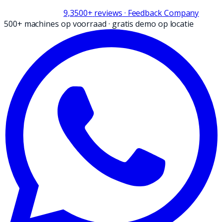
9,3
500+
reviews
· Feedback Company
500+ machines op voorraad
·
gratis demo op locatie