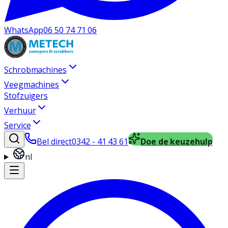
WhatsApp
06 50 74 71 06
Schrobmachines
Veegmachines
Stofzuigers
Verhuur
Service
Bel direct
0342 - 41 43 61
Doe de keuzehulp
nl