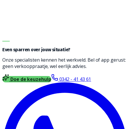
graag bij het vinden een reinigingsmachine die
geschikt is voor jouw type vloer, soort vervuiling en
oppervlakte. Vul het formulier in en wij nemen contact
met je op voor vrijblijvend advies.
DIRECT ADVIES
Even sparren over jouw situatie?
Onze specialisten kennen het werkveld. Bel of app gerust:
geen verkooppraatje, wel eerlijk advies.
Doe de keuzehulp
0342 - 41 43 61