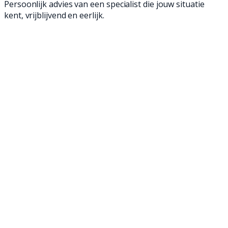
Persoonlijk advies van een specialist die jouw situatie
kent, vrijblijvend en eerlijk.
Een dweilmachine is een geweldige manier om
jouw vloeren schoon te maken. Met onze
professionele achterloop- en opzit
dweilmachines ben je in een mum van tijd klaar
en verwijder je zelfs het meest hardnekkige
vuil. Ontdek onze professionele dweilmachines
en maak de vloeren van jouw supermarkt weer
brandschoon!