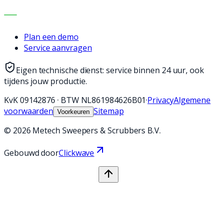
CONTACT
Plan een demo
Service aanvragen
Eigen technische dienst: service binnen 24 uur, ook
tijdens jouw productie.
KvK
09142876
·
BTW
NL861984626B01
·
Privacy
Algemene
voorwaarden
Sitemap
Voorkeuren
©
2026
Metech Sweepers & Scrubbers B.V.
Gebouwd door
Clickwave