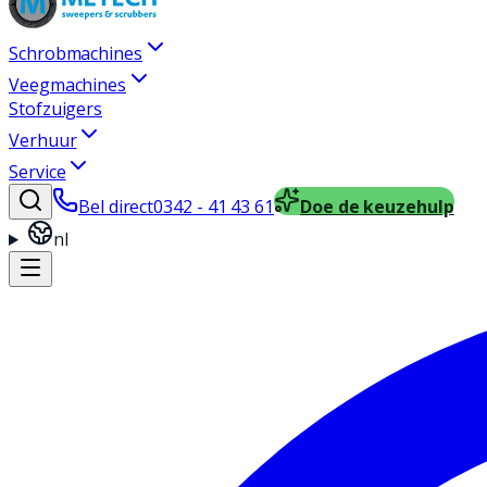
Schrobmachines
Veegmachines
Stofzuigers
Verhuur
Service
Bel direct
0342 - 41 43 61
Doe de keuzehulp
nl