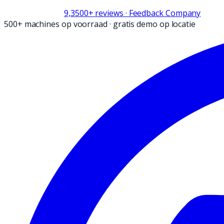
9,3
500+
reviews
· Feedback Company
500+ machines op voorraad
·
gratis demo op locatie