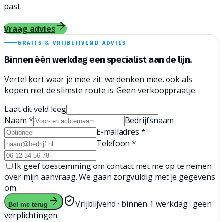
past.
Vraag advies
GRATIS & VRIJBLIJVEND ADVIES
Binnen één werkdag een
specialist aan de lijn.
Vertel kort waar je mee zit: we denken mee, ook als
kopen niet de slimste route is. Geen verkooppraatje.
Laat dit veld leeg
Naam
*
Bedrijfsnaam
E-mailadres
*
Telefoon
*
Ik geef toestemming om contact met me op te nemen
over mijn aanvraag. We gaan zorgvuldig met je gegevens
om.
Vrijblijvend · binnen 1 werkdag · geen
Bel me terug
verplichtingen