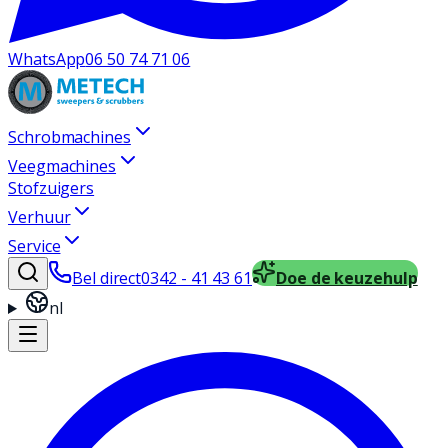
WhatsApp
06 50 74 71 06
Schrobmachines
Veegmachines
Stofzuigers
Verhuur
Service
Bel direct
0342 - 41 43 61
Doe de keuzehulp
nl