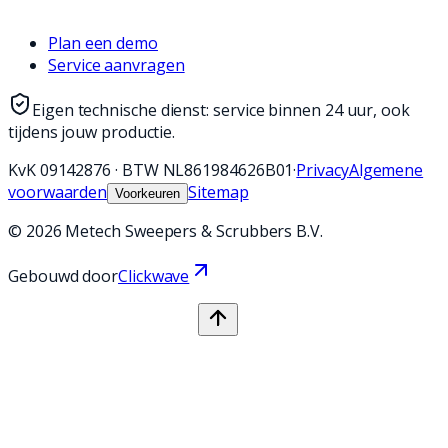
Plan een demo
Service aanvragen
Eigen technische dienst: service binnen 24 uur, ook
tijdens jouw productie.
KvK
09142876
·
BTW
NL861984626B01
·
Privacy
Algemene
voorwaarden
Sitemap
Voorkeuren
©
2026
Metech Sweepers & Scrubbers B.V.
Gebouwd door
Clickwave