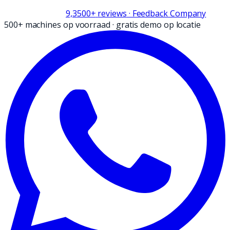
9,3
500+
reviews
· Feedback Company
500+ machines op voorraad
·
gratis demo op locatie