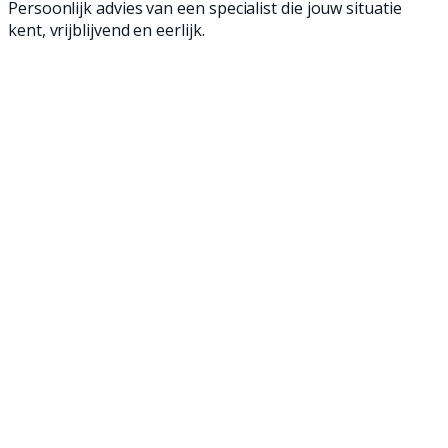
Persoonlijk advies van een specialist die jouw situatie
kent, vrijblijvend en eerlijk.
Een dweilmachine is een geweldige manier om
jouw vloeren schoon te maken. Met onze
wendbare achterloop- en opzit dweilmachines
ben je in een mum van tijd klaar en verwijder je
zelfs het meest hardnekkige vuil. Ontdek onze
dweilmachines en maak jouw bedrijfsvloer
weer brandschoon!