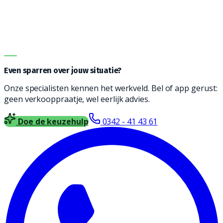
geschikt is voor jouw type vloer, soort vervuiling en
oppervlakte. Vul het formulier in en wij nemen contact
met je op voor vrijblijvend advies.
DIRECT ADVIES
Even sparren over jouw situatie?
Onze specialisten kennen het werkveld. Bel of app gerust:
geen verkooppraatje, wel eerlijk advies.
Doe de keuzehulp
0342 - 41 43 61