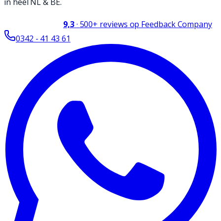
in heel NL & BE.
9,3
·
500+
reviews op Feedback Company
0342 - 41 43 61