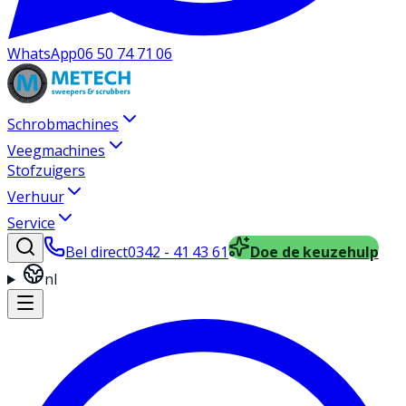
WhatsApp
06 50 74 71 06
Schrobmachines
Veegmachines
Stofzuigers
Verhuur
Service
Bel direct
0342 - 41 43 61
Doe de keuzehulp
nl