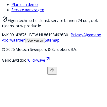
Plan een demo
Service aanvragen
Eigen technische dienst: service binnen 24 uur, ook
tijdens jouw productie.
KvK
09142876
·
BTW
NL861984626B01
·
Privacy
Algemene
voorwaarden
Sitemap
Voorkeuren
©
2026
Metech Sweepers & Scrubbers B.V.
Gebouwd door
Clickwave