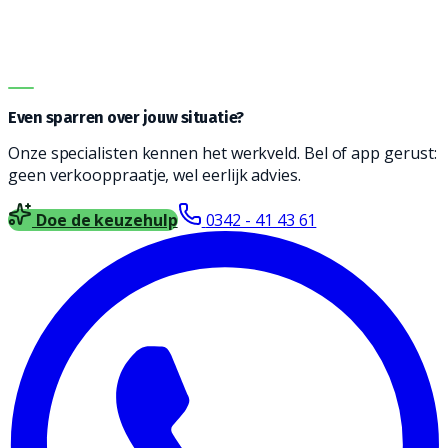
geschikt is voor jouw type vloer, soort vervuiling en
oppervlakte. Vul het formulier in en wij nemen contact
met je op voor vrijblijvend advies.
DIRECT ADVIES
Even sparren over jouw situatie?
Onze specialisten kennen het werkveld. Bel of app gerust:
geen verkooppraatje, wel eerlijk advies.
Doe de keuzehulp
0342 - 41 43 61