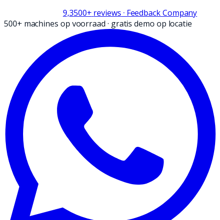
9,3
500+
reviews
· Feedback Company
500+ machines op voorraad
·
gratis demo op locatie