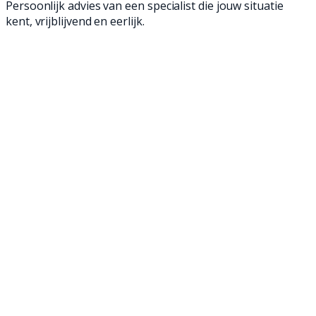
Persoonlijk advies van een specialist die jouw situatie
kent, vrijblijvend en eerlijk.
Een kuismachine is een geweldige manier om
jouw vloeren schoon te maken. Met onze
professionele achterloop- en opzit
kuismachines ben je in een mum van tijd klaar
en verwijder je zelfs het meest hardnekkige
vuil. Ontdek onze professionele kuismachines
en maak jouw bedrijfsvloer weer brandschoon!