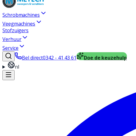
Schrobmachines
Veegmachines
Stofzuigers
Verhuur
Service
Bel direct
0342 - 41 43 61
Doe de keuzehulp
nl