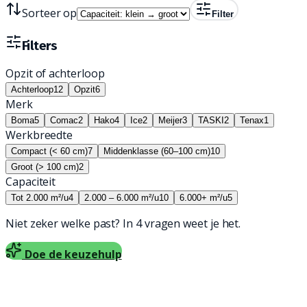
Sorteer op
Filter
Filters
Opzit of achterloop
Achterloop
12
Opzit
6
Merk
Boma
5
Comac
2
Hako
4
Ice
2
Meijer
3
TASKI
2
Tenax
1
Werkbreedte
Compact (< 60 cm)
7
Middenklasse (60–100 cm)
10
Groot (> 100 cm)
2
Capaciteit
Tot 2.000 m²/u
4
2.000 – 6.000 m²/u
10
6.000+ m²/u
5
Niet zeker welke past? In 4 vragen weet je het.
Doe de keuzehulp