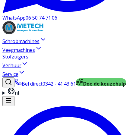
WhatsApp
06 50 74 71 06
Schrobmachines
Veegmachines
Stofzuigers
Verhuur
Service
Bel direct
0342 - 41 43 61
Doe de keuzehulp
nl