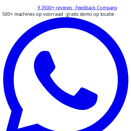
9,3
500+
reviews
· Feedback Company
500+ machines op voorraad
·
gratis demo op locatie